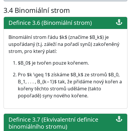
3.4
Binomiální strom
Definice 3.6 (Binomiální strom)
Binomiální strom řádu $k$ (značíme $B_k$) je
uspořádaný (t.j. záleží na pořadí synů) zakořeněný
strom, pro který platí:
$B_0$ je tvořen pouze kořenem.
Pro $k \geq 1$ získáme $B_k$ ze stromů $B_0,
B_1, . . . , B_{k−1}$ tak, že přidáme nový kořen a
kořeny těchto stromů uděláme (takto
popořadě) syny nového kořene.
Definice 3.7 (Ekvivalentní definice
binomiálního stromu)