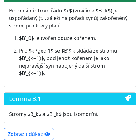
Binomiální strom řádu $k$ (značíme $B'_k$) je
uspořádaný (t.j. záleží na pořadí synů) zakořeněný
strom, pro který platí:
$B'_0$ je tvořen pouze kořenem.
Pro $k \geq 1$ se $B'$ k skládá ze stromu
$B'_{k−1}$, pod jehož kořenem je jako
nejpravější syn napojený další strom
$B'_{k−1}$.
Lemma 3.1
Stromy $B_k$ a $B'_k$ jsou izomorfní.
Zobrazit důkaz