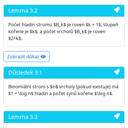
Lemma 3.2
Počet hladin stromu $B_k$ je roven $k + 1$, stupeň
kořene je $k$, a počet vrcholů $B_k$ je roven
$2^k$.
Zobrazit důkaz
Důsledek 3.1
Binomiální strom s $n$ vrcholy (pokud existuje) má
$1 + \log n$ hladin a počet synů kořene $\log n$.
Lemma 3.3