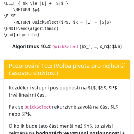
\ELIF { $k \le |L| + |S|$ }

    \RETURN $p$

\ELSE

    \RETURN QuickSelect($P$, $k − |L| − |S|$)

\ENDIF\end{algorithmic}

Algoritmus 10.4
:
($x_1, ..., x_n$; $k$)
QuickSelect
Pozorování 10.5 (Volba pivota pro nejhorší
časovou složitost)
Rozdělení vstupní posloupnosti na $L$, $S$, $P$
trvá lineární čas.
Pak se
rekurzivně zavolá na část $L$
QuickSelect
nebo $P$.
O kolik bude tato část menší než $n$, to závisí
zejména na
hodnotách ve vstupní posloupnosti
a