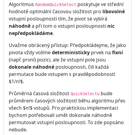
Algoritmus
poskytuje ve střední
RandomQuickSelect
hodnotě optimální časovou složitost pro
libovolné
vstupní posloupnosti tím, že pivot se vybírá
náhodně
a při tom o vstupní posloupnosti
nic
nepředpokládáme
.
Uvažme obrácený přístup: Předpokládejme, že jako
pivota vždy volíme
deterministicky
prvek na
fixní
(např. první) pozici, ale že vstupní pole jsou
dokonale náhodné
posloupnosti, čili každá
permutace bude vstupem s pravděpodobností
$1/n!$.
Průměrná časová složitost
bude
QuickSelectu
průměrem časových složitostí běhu algoritmu přes
všech $n!$ vstupů. Pro praktickou implementaci
bychom potřebovali umět dokonale náhodně
permutovat vstupní posloupnosti. To zde popsáno
nebude.