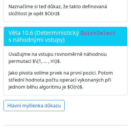
Naznačíme si teď důkaz, že takto definovaná
složitost je opět $O(n)$
Věta 10.6 (Deterministický
QuickSelect
s náhodnými vstupy)
Uvažujme na vstupu rovnoměrně náhodnou
permutaci $\{1, ... , n\}$.
Jako pivota volíme prvek na první pozici. Potom
střední hodnota počtu operací vykonaných při
jednom běhu algoritmu je $O(n)$.
Hlavní myšlenka důkazu