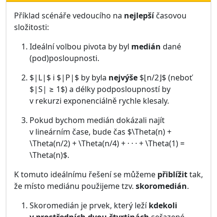
Příklad scénáře vedoucího na
nejlepší
časovou
složitosti:
Ideální volbou pivota by byl
medián
dané
(pod)posloupnosti.
$|L|$ i $|P|$ by byla
nejvýše
$⌊n/2⌋$ (neboť
$|S| ≥ 1$) a délky podposloupností by
v rekurzi exponenciálně rychle klesaly.
Pokud bychom medián dokázali najít
v lineárním čase, bude čas $\Theta(n) +
\Theta(n/2) + \Theta(n/4) + · · · + \Theta(1) =
\Theta(n)$.
K tomuto ideálnímu řešení se můžeme
přiblížit
tak,
že místo mediánu použijeme tzv.
skoromedián
.
Skoromedián je prvek, který leží
kdekoli