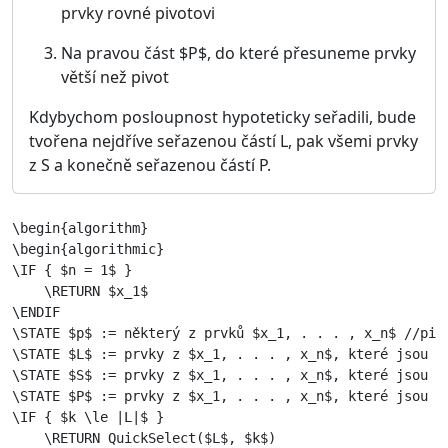
prvky rovné pivotovi
Na pravou část $P$, do které přesuneme prvky
větší než pivot
Kdybychom posloupnost hypoteticky seřadili, bude
tvořena nejdříve seřazenou částí L, pak všemi prvky
z S a konečně seřazenou částí P.
\begin{algorithm}

\begin{algorithmic}

\IF { $n = 1$ }

    \RETURN $x_1$

\ENDIF

\STATE $p$ := některý z prvků $x_1, . . . , x_n$ //pivo
\STATE $L$ := prvky z $x_1, . . . , x_n$, které jsou me
\STATE $S$ := prvky z $x_1, . . . , x_n$, které jsou ro
\STATE $P$ := prvky z $x_1, . . . , x_n$, které jsou vě
\IF { $k \le |L|$ }

    \RETURN QuickSelect($L$, $k$)
