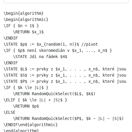
\begin{algorithm}

\begin{algorithmic}

\IF { $n = 1$ }

    \RETURN $x_1$

\ENDIF

\STATE $p$ := $x_{random(1, n)}$ //pivot

\IF { $p$ není skoromedián v $x_1, ..., x_n$ }

    \STATE Jdi na řádek $4$

\ENDIF

\STATE $L$ := prvky z $x_1, . . . , x_n$, které jsou me
\STATE $S$ := prvky z $x_1, . . . , x_n$, které jsou ro
\STATE $P$ := prvky z $x_1, . . . , x_n$, které jsou vě
\IF { $k \le |L|$ }

    \RETURN RandomQuickSelect($L$, $k$)

\ELIF { $k \le |L| + |S|$ }

    \RETURN $p$

\ELSE

    \RETURN RandomQuickSelect($P$, $k − |L| − |S|$)

\ENDIF\end{algorithmic}
