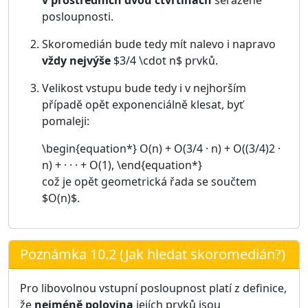
v prostředních dvou čtvrtinách
seřazené
posloupnosti.
Skoromedián bude tedy mít nalevo i napravo
vždy nejvýše
$3/4 \cdot n$ prvků.
Velikost vstupu bude tedy i v nejhorším
případě opět exponenciálně klesat, byť
pomaleji:
\begin{equation*} O(n) + O(3/4 · n) + O((3/4)2 ·
n) + · · · + O(1), \end{equation*}
což je opět geometrická řada se součtem
$O(n)$.
Poznámka 10.2 (Jak hledat skoromedián?)
Pro libovolnou vstupní posloupnost platí z definice,
že
nejméně polovina
jejích prvků jsou