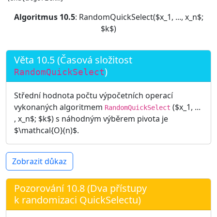
Algoritmus 10.5
: RandomQuickSelect($x_1, ..., x_n$;
$k$)
Věta 10.5 (Časová složitost
)
RandomQuickSelect
Střední hodnota počtu výpočetních operací
vykonaných algoritmem
($x_1, ...
RandomQuickSelect
, x_n$; $k$) s náhodným výběrem pivota je
$\mathcal{O}(n)$.
Zobrazit důkaz
Pozorování 10.8 (Dva přístupy
k randomizaci QuickSelectu)