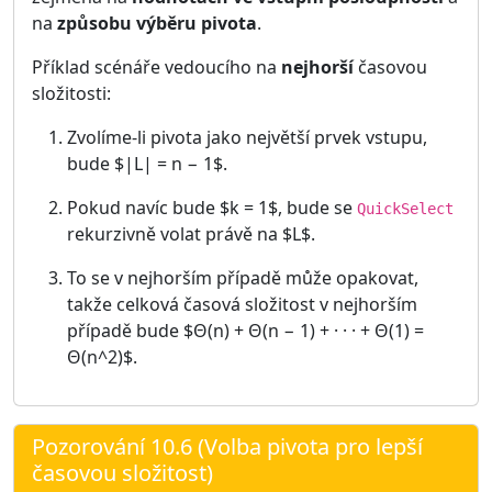
na
způsobu výběru pivota
.
Příklad scénáře vedoucího na
nejhorší
časovou
složitosti:
Zvolíme-li pivota jako největší prvek vstupu,
bude $|L| = n − 1$.
Pokud navíc bude $k = 1$, bude se
QuickSelect
rekurzivně volat právě na $L$.
To se v nejhorším případě může opakovat,
takže celková časová složitost v nejhorším
případě bude $Θ(n) + Θ(n − 1) + · · · + Θ(1) =
Θ(n^2)$.
Pozorování 10.6 (Volba pivota pro lepší
časovou složitost)