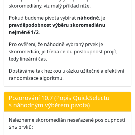
skoromediány, viz malý příklad níže.
Pokud budeme pivota vybírat
náhodně
, je
pravděpodobnost výběru skoromediánu
nejméně 1/2
.
Pro ověření, že náhodně vybraný prvek je
skoromedián, je třeba celou posloupnost projít,
tedy lineární čas.
Dostáváme tak hezkou ukázku užitečné a efektivní
randomizace algoritmu.
Pozorování 10.7 (Popis QuickSelectu
s náhodným výběrem pivota)
Nalezneme skoromedián neseřazené posloupnosti
$n$ prvků: