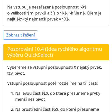
Na vstupu je neseřazená posloupnost $X$
o velikosti $n$ prvků a číslo $k$, $k \le n$. Cílem je
najít $k$-tý nejmenší prvek v $X$.
Zobrazit řešení
Pozorování 10.4 (Idea rychlého algoritmu
výběru QuickSelect)
Vybereme ze vstupní posloupnosti X nějaký prvek,
tzv. pivot.
Vstupní posloupnost poté rozdělíme na tři části:
Na levou část $L$, do které přesuneme prvky
menší než pivot
Na prostřední část $S$, do které přesuneme