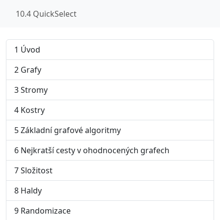
10.4 QuickSelect
1 Úvod
2 Grafy
3 Stromy
4 Kostry
5 Základní grafové algoritmy
6 Nejkratší cesty v ohodnocených grafech
7 Složitost
8 Haldy
9 Randomizace